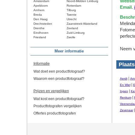
Websit
Amsterdam
Noord-Midden Limburg
Apeldoorn
Rotterdam
Email.
Arnhem
Tilburg
Breda
Twente
Beschri
Den Haag
Utrecht
Melinda
Drechtsteden
Zaanstreek-Waterland
Drenthe
Zeeland
Fotomel
Eindhoven
Zuid-Limburg
perfect
Friesland
Zwolle
Neem vo
Meer informatie
Informatie
Plaats
Wat doet een productfotograaf?
|
Waarom een productfotograaf?
Aerdt
Ar
|
En Wiel
E
Prijzen en vergelijken
|
Ingen
Ke
|
Renkum
Wat kost een productfotograaf?
Veenendaa
Productfotografen vergelijken
|
Zevenaar
Offertes productfotografen