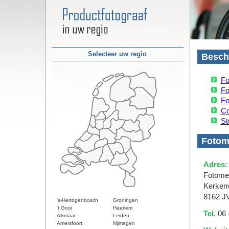
Selecteer uw regio
Besch
Fo
Fo
Fo
Co
St
Fotom
Adres:
Fotomel
Kerkenv
8162 J
's-Hertogenbosch
Groningen
't Gooi
Haarlem
Tel.
06 
Alkmaar
Leiden
Amersfoort
Nijmegen