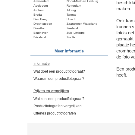
Amsterdam
Noord-Midden Limburg
beschikki
Apeldoorn
Rotterdam
maken.
Arnhem
Tilburg
Breda
Twente
Den Haag
Utrecht
Ook kan d
Drechtsteden
Zaanstreek-Waterland
kunnen s
Drenthe
Zeeland
foto's ne
Eindhoven
Zuid-Limburg
Friesland
Zwolle
gemaakt d
plaatje h
eromheen.
Meer informatie
de foto v
Informatie
Een produ
Wat doet een productfotograaf?
heeft.
Waarom een productfotograaf?
Prijzen en vergelijken
Wat kost een productfotograaf?
Productfotografen vergelijken
Offertes productfotografen