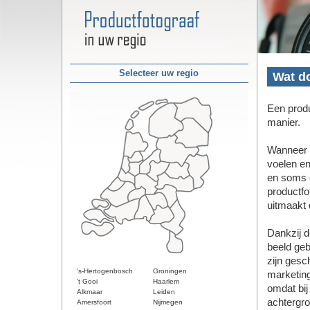
Selecteer uw regio
Wat do
Een produ
manier.
Wanneer u
voelen en
en soms o
productfo
uitmaakt d
Dankzij d
beeld geb
zijn gesc
's-Hertogenbosch
Groningen
marketing
't Gooi
Haarlem
omdat bij
Alkmaar
Leiden
achtergron
Amersfoort
Nijmegen