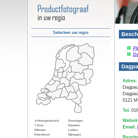
Selecteer uw regio
Beschi
Pl
Da
Dagpa
Adres:
Dagpau
Dagpau
5121 M
Tel.
016
Websit
's-Hertogenbosch
Groningen
't Gooi
Haarlem
Email.
Alkmaar
Leiden
Amersfoort
Nijmegen
Beschri