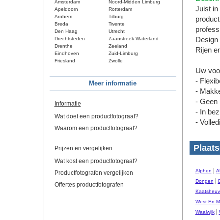
Amsterdam
Noord-Midden Limburg
Juist in
Apeldoorn
Rotterdam
Arnhem
Tilburg
product
Breda
Twente
profess
Den Haag
Utrecht
Drechtsteden
Zaanstreek-Waterland
Design 
Drenthe
Zeeland
Rijen e
Eindhoven
Zuid-Limburg
Friesland
Zwolle
Uw voo
- Flexi
Meer informatie
- Makke
- Geen 
Informatie
- In be
Wat doet een productfotograaf?
- Volle
Waarom een productfotograaf?
Plaats
Prijzen en vergelijken
Wat kost een productfotograaf?
|
Alphen
A
Productfotografen vergelijken
|
Dongen
Offertes productfotografen
Kaatsheuv
West En M
|
Waalwijk