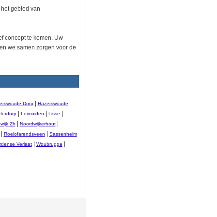
 het gebied van
tief concept te komen. Uw
nnen we samen zorgen voor de
|
erswoude Dorp
Hazerswoude
|
|
|
derdorp
Leimuiden
Lisse
|
|
wijk Zh
Noordwijkerhout
|
|
Roelofarendsveen
Sassenheim
|
|
dense Verlaat
Woubrugge