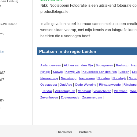
dden Limburg
Nikki Nooteboom Fotografie is een uitstekend fotografe op
m
productfotografie.
In alle gevallen streef ik ernaar samen met u tot een crea
ek-Waterland
wensen staan voorop, met mijn kennis van fotografie ku
urg
beelden die u voor ogen heeft.
Plaatsen in de regio Leiden
ie
|
|
|
|
Aarlanderveen
Alphen aan den Rijn
Bodegraven
Boskoop
Haz
|
|
|
|
|
Rijndijk
Katwijk
Katwijk Zh
Koudekerk aan den Rijn
Leiden
Lei
af?
|
|
|
|
|
Nieuwerbrug
Nieuwkoop
Nieuwveen
Noorden
Noordwijk
Noord
af?
|
|
|
|
Oegstgeest
Oud Ade
Oude Wetering
Rijnsaterwoude
Rijnsburg
|
|
|
|
|
|
Ter Aar
Valkenburg Zh
Voorhout
Voorschoten
Warmond
Woer
|
|
|
Zevenhoven
Zoeterwoude
Zwammerdam
af?
n
Disclaimer
Partners