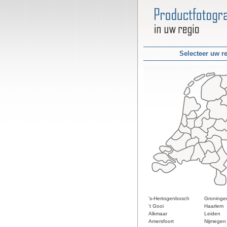
Selecteer uw r
's-Hertogenbosch
Groninge
't Gooi
Haarlem
Alkmaar
Leiden
Amersfoort
Nijmegen