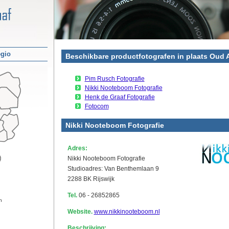
egio
Beschikbare productfotografen in plaats Oud 
Pim Rusch Fotografie
Nikki Nooteboom Fotografie
Henk de Graaf Fotografie
Fotocom
Nikki Nooteboom Fotografie
Adres:
Nikki Nooteboom Fotografie
Studioadres: Van Benthemlaan 9
2288 BK Rijswijk
Tel.
06 - 26852865
n
Website.
www.nikkinooteboom.nl
Beschrijving: