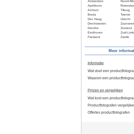
Amsterdam
Noord-Mi
Apeldoorn
Rotterda
Arnhem
Tilburg
Breda
Twente
Den Haag
Utrecht
Drechtsteden
Zaanstre
Drenthe
Zeeland
Eindhoven
Zuid-Limb
Friesland
Zwolle
Meer informat
Informatie
Wat doet een productfotogra
Waarom een productfotogra
Prijzen en vergelijken
Wat kost een productfotogra
Productfotografen vergelijke
Offertes productfotografen