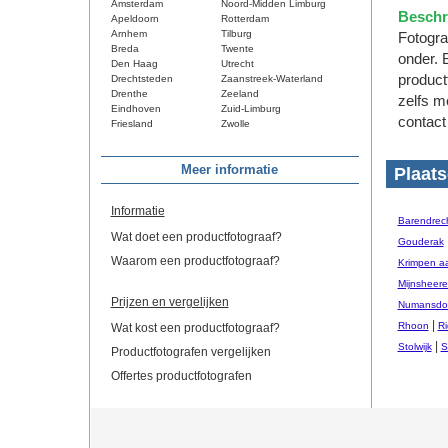
Amsterdam
Noord-Midden Limburg
Beschri
Apeldoorn
Rotterdam
Arnhem
Tilburg
Fotogra
Breda
Twente
onder. 
Den Haag
Utrecht
product
Drechtsteden
Zaanstreek-Waterland
Drenthe
Zeeland
zelfs m
Eindhoven
Zuid-Limburg
contact
Friesland
Zwolle
Meer informatie
Plaats
Informatie
Barendrec
Wat doet een productfotograaf?
Gouderak
Waarom een productfotograaf?
Krimpen a
Mijnsheer
Prijzen en vergelijken
Numansdo
|
Rhoon
Ri
Wat kost een productfotograaf?
|
Stolwijk
S
Productfotografen vergelijken
Offertes productfotografen