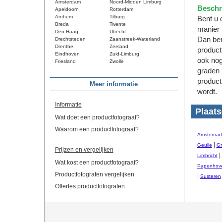
Amsterdam
Noord-Midden Limburg
Beschri
Apeldoorn
Rotterdam
Arnhem
Tilburg
Bent u 
Breda
Twente
manier 
Den Haag
Utrecht
Dan ben
Drechtsteden
Zaanstreek-Waterland
Drenthe
Zeeland
product
Eindhoven
Zuid-Limburg
ook nog
Friesland
Zwolle
graden 
product
Meer informatie
wordt.
Informatie
Plaats
Wat doet een productfotograaf?
Waarom een productfotograaf?
Amstenrad
|
Geulle
Gr
Prijzen en vergelijken
|
Limbricht
Wat kost een productfotograaf?
Papenhov
Productfotografen vergelijken
|
Susteren
Offertes productfotografen