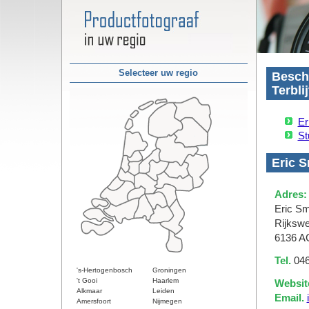
Selecteer uw regio
Beschi
Terblij
Er
St
Eric S
Adres:
Eric Sm
Rijksw
6136 AC
Tel.
046
's-Hertogenbosch
Groningen
't Gooi
Haarlem
Websit
Alkmaar
Leiden
Email.
Amersfoort
Nijmegen