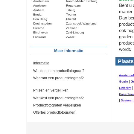
Amsterdam
Noord-Midden Limburg
Bent u 
Apeldoorn
Rotterdam
Arnhem
Tilburg
manier 
Breda
Twente
Dan ben
Den Haag
Utrecht
Drechtsteden
Zaanstreek-Waterland
product
Drenthe
Zeeland
ook nog
Eindhoven
Zuid-Limburg
graden 
Friesland
Zwolle
product
wordt.
Meer informatie
Plaats
Informatie
Wat doet een productfotograaf?
Amstenrad
Waarom een productfotograaf?
|
Geulle
Gr
|
Limbricht
Prijzen en vergelijken
Papenhov
Wat kost een productfotograaf?
|
Susteren
Productfotografen vergelijken
Offertes productfotografen