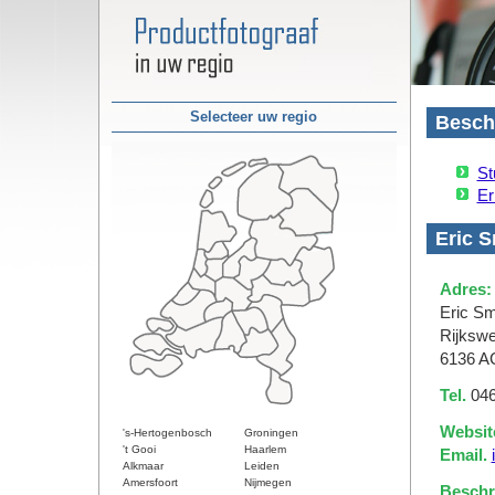
Selecteer uw regio
Beschi
St
Er
Eric S
Adres:
Eric Sm
Rijksw
6136 AC
Tel.
046
Websit
's-Hertogenbosch
Groningen
't Gooi
Haarlem
Email.
Alkmaar
Leiden
Amersfoort
Nijmegen
Beschri