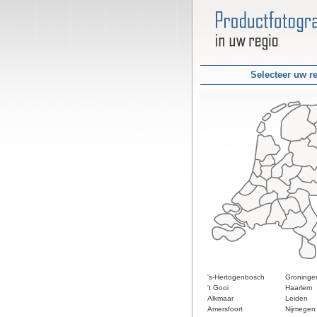
Selecteer uw r
's-Hertogenbosch
Groninge
't Gooi
Haarlem
Alkmaar
Leiden
Amersfoort
Nijmegen