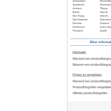
Amsterdam
Noord-Mi
Apeldoorn
Rotterda
Arnhem
Tilburg
Breda
Twente
Den Haag
Utrecht
Drechtsteden
Zaanstre
Drenthe
Zeeland
Eindhoven
Zuid-Limb
Friesland
Zwolle
Meer informat
Informatie
Wat doet een productfotogra
Waarom een productfotogra
Prijzen en vergelijken
Wat kost een productfotogra
Productfotografen vergelijke
Offertes productfotografen