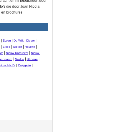
racht en hij fotografeert door
to's die door Joan Nicolai
 en brochures.
|
|
|
|
n
Dalen
De Wijk
Diever
|
|
|
|
Exloo
Gieten
Havelte
|
|
am
Nieuw-Dordrecht
Nieuw-
|
|
|
hoonoord
Smilde
Ubbena
|
|
uidwolde Dr
Zwiggelte