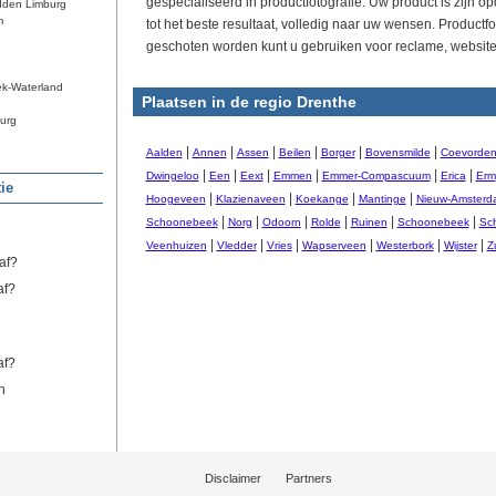
gespecialiseerd in productfotografie. Uw product is zijn opd
dden Limburg
m
tot het beste resultaat, volledig naar uw wensen. Productfo
geschoten worden kunt u gebruiken voor reclame, website
ek-Waterland
Plaatsen in de regio Drenthe
urg
|
|
|
|
|
|
Aalden
Annen
Assen
Beilen
Borger
Bovensmilde
Coevorde
|
|
|
|
|
|
Dwingeloo
Een
Eext
Emmen
Emmer-Compascuum
Erica
Erm
ie
|
|
|
|
Hoogeveen
Klazienaveen
Koekange
Mantinge
Nieuw-Amsterd
|
|
|
|
|
|
Schoonebeek
Norg
Odoorn
Rolde
Ruinen
Schoonebeek
Sc
|
|
|
|
|
|
Veenhuizen
Vledder
Vries
Wapserveen
Westerbork
Wijster
Z
af?
af?
af?
n
Disclaimer
Partners