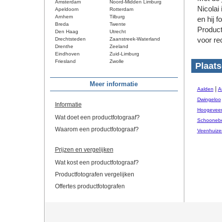
Amsterdam
Noord-Midden Limburg
Nicolai 
Apeldoorn
Rotterdam
Arnhem
Tilburg
en hij f
Breda
Twente
Product
Den Haag
Utrecht
Drechtsteden
Zaanstreek-Waterland
voor re
Drenthe
Zeeland
Eindhoven
Zuid-Limburg
Friesland
Zwolle
Plaats
Meer informatie
|
Aalden
A
Dwingeloo
Informatie
Hoogevee
Wat doet een productfotograaf?
Schooneb
Waarom een productfotograaf?
Veenhuize
Prijzen en vergelijken
Wat kost een productfotograaf?
Productfotografen vergelijken
Offertes productfotografen