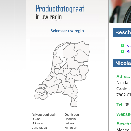
Selecteer uw regio
Beschi
Ni
Be
Nicola
Adres:
Nicolai
Grote k
7902 C
Tel.
06 
Websit
's-Hertogenbosch
Groningen
't Gooi
Haarlem
Alkmaar
Leiden
Beschri
Amersfoort
Nijmegen
Met de 