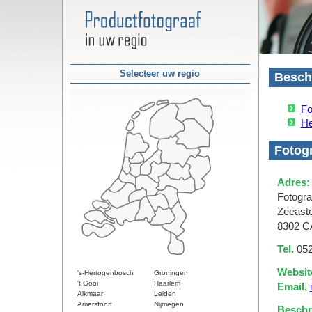
Selecteer uw regio
Beschi
Fo
He
Fotogr
Adres:
Fotogra
Zeeaste
8302 C
Tel.
052
Websit
's-Hertogenbosch
Groningen
't Gooi
Haarlem
Email.
Alkmaar
Leiden
Amersfoort
Nijmegen
Beschri