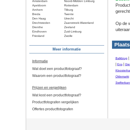
Amsterdam
Noord-Midden Limburg
Productf
Apeldoorn
Rotterdam
Arnhem
Tilburg
gerecht
Breda
Twente
Den Haag
Utrecht
Drechtsteden
Zaanstreek-Waterland
Op de w
Drenthe
Zeeland
uiteraa
Eindhoven
Zuid-Limburg
Friesland
Zwolle
Plaats
Meer informatie
|
Balkbrug
Informatie
|
|
Ens
Gie
Wat doet een productfotograaf?
Kloosterha
Waarom een productfotograaf?
Oldemarkt
Swifterban
Prijzen en vergelijken
Wat kost een productfotograaf?
Productfotografen vergelijken
Offertes productfotografen