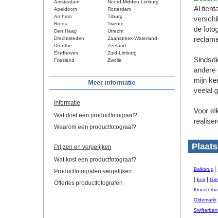
Amsterdam
Noord-Midden Limburg
Al tient
Apeldoorn
Rotterdam
Arnhem
Tilburg
verschi
Breda
Twente
de fotog
Den Haag
Utrecht
Drechtsteden
Zaanstreek-Waterland
reclame 
Drenthe
Zeeland
Eindhoven
Zuid-Limburg
Sindsdi
Friesland
Zwolle
andere 
mijn ke
Meer informatie
veelal 
Informatie
Voor elk
Wat doet een productfotograaf?
realiser
Waarom een productfotograaf?
Plaats
Prijzen en vergelijken
Wat kost een productfotograaf?
|
Balkbrug
Productfotografen vergelijken
|
|
Ens
Gie
Offertes productfotografen
Kloosterha
Oldemarkt
Swifterban