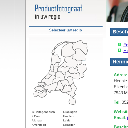
Selecteer uw regio
Beschi
Fo
He
Hennie
Adres:
Hennie 
Elzenh
7943 M
Tel.
052
Websit
's-Hertogenbosch
Groningen
't Gooi
Haarlem
Email.
Alkmaar
Leiden
Amersfoort
Nijmegen
Beschri