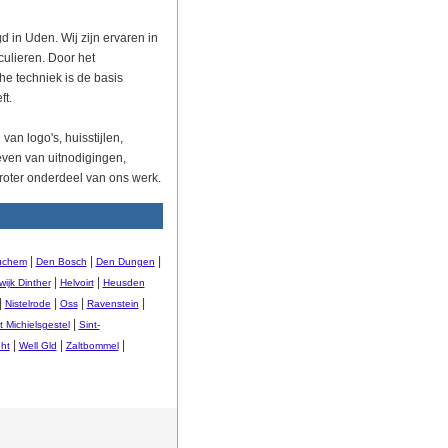
d in Uden. Wij zijn ervaren in
culieren. Door het
e techniek is de basis
ft.
van logo's, huisstijlen,
even van uitnodigingen,
roter onderdeel van ons werk.
|
|
|
uchem
Den Bosch
Den Dungen
|
|
ijk Dinther
Helvoirt
Heusden
|
|
|
|
Nistelrode
Oss
Ravenstein
|
t Michielsgestel
Sint-
|
|
|
ht
Well Gld
Zaltbommel