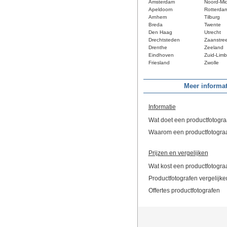
Amsterdam
Noord-Mi
Apeldoorn
Rotterda
Arnhem
Tilburg
Breda
Twente
Den Haag
Utrecht
Drechtsteden
Zaanstre
Drenthe
Zeeland
Eindhoven
Zuid-Limb
Friesland
Zwolle
Meer informat
Informatie
Wat doet een productfotogra
Waarom een productfotogra
Prijzen en vergelijken
Wat kost een productfotogra
Productfotografen vergelijke
Offertes productfotografen