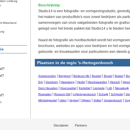
dden Limburg
Beschrijving:
m
Studio14 is een fotografie- en vormgevingsstudio, gevestig
het maken van productfoto's voor zowel bedrijven als parti
samenvoegen van onze vakgebieden fotografie en grafisch
ek-Waterland
gelegd voor het brede pakket dat Studio14 u te bieden hee
urg
Naast de fotografie als hoofdactiviteit wordt het vormgeven 
brochures, websites en apps voor bedrijven en het vormg
ie
geboorte- en trouwkaarten voor particulieren een steeds g
Plaatsen in de regio 's-Hertogenbosch
af?
af?
|
|
|
|
|
|
Ammerzoden
Berghem
Berlicum Nb
Boekel
Boxtel
Brakel
Br
|
|
|
|
|
|
Erp
Gameren
Haarsteeg
Hedel
Heerewaarden
Heesch
Heesw
|
|
|
|
|
Gem Heusden
Hoenzadriel
Kerkdriel
Liempde
Lith
Nieuwkuijk
|
|
|
|
|
Rosmalen
Rossum Gld
s-Hertogenbosch
Schaijk
Schijndel
Sin
af?
|
|
|
|
|
|
Michielsgestel
Uden
Veghel
Vlijmen
Volkel
Vorstenbosch
Vug
n
Disclaimer
Partners