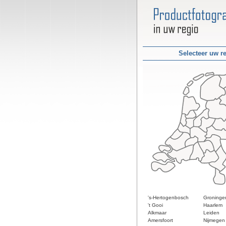
Selecteer uw r
's-Hertogenbosch
Groninge
't Gooi
Haarlem
Alkmaar
Leiden
Amersfoort
Nijmegen