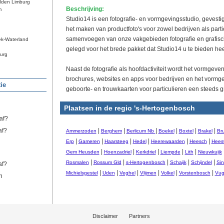
dden Limburg
Beschrijving:
m
Studio14 is een fotografie- en vormgevingsstudio, gevestig
het maken van productfoto's voor zowel bedrijven als parti
samenvoegen van onze vakgebieden fotografie en grafisch
ek-Waterland
gelegd voor het brede pakket dat Studio14 u te bieden hee
urg
Naast de fotografie als hoofdactiviteit wordt het vormgeven 
brochures, websites en apps voor bedrijven en het vormg
ie
geboorte- en trouwkaarten voor particulieren een steeds g
Plaatsen in de regio 's-Hertogenbosch
af?
af?
|
|
|
|
|
|
Ammerzoden
Berghem
Berlicum Nb
Boekel
Boxtel
Brakel
Br
|
|
|
|
|
|
Erp
Gameren
Haarsteeg
Hedel
Heerewaarden
Heesch
Heesw
|
|
|
|
|
Gem Heusden
Hoenzadriel
Kerkdriel
Liempde
Lith
Nieuwkuijk
|
|
|
|
|
Rosmalen
Rossum Gld
s-Hertogenbosch
Schaijk
Schijndel
Sin
af?
|
|
|
|
|
|
Michielsgestel
Uden
Veghel
Vlijmen
Volkel
Vorstenbosch
Vug
n
Disclaimer
Partners