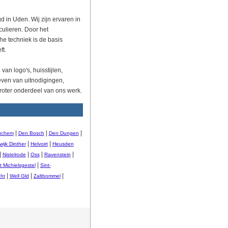
d in Uden. Wij zijn ervaren in
culieren. Door het
e techniek is de basis
ft.
van logo's, huisstijlen,
even van uitnodigingen,
roter onderdeel van ons werk.
|
|
|
uchem
Den Bosch
Den Dungen
|
|
ijk Dinther
Helvoirt
Heusden
|
|
|
|
Nistelrode
Oss
Ravenstein
|
t Michielsgestel
Sint-
|
|
|
ht
Well Gld
Zaltbommel