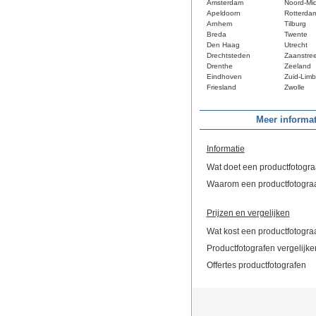
Amsterdam
Noord-Mi
Apeldoorn
Rotterda
Arnhem
Tilburg
Breda
Twente
Den Haag
Utrecht
Drechtsteden
Zaanstre
Drenthe
Zeeland
Eindhoven
Zuid-Limb
Friesland
Zwolle
Meer informat
Informatie
Wat doet een productfotogra
Waarom een productfotogra
Prijzen en vergelijken
Wat kost een productfotogra
Productfotografen vergelijke
Offertes productfotografen