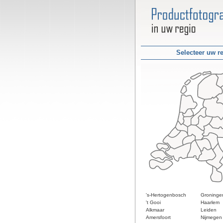
Selecteer uw r
's-Hertogenbosch
Groninge
't Gooi
Haarlem
Alkmaar
Leiden
Amersfoort
Nijmegen