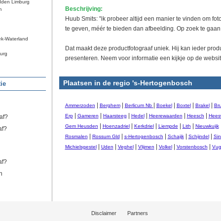
dden Limburg
Beschrijving:
m
Huub Smits: "ik probeer altijd een manier te vinden om f
te geven, méér te bieden dan afbeelding. Op zoek te gaan
ek-Waterland
Dat maakt deze productfotograaf uniek. Hij kan ieder pro
urg
presenteren. Neem voor informatie een kijkje op de websit
Plaatsen in de regio 's-Hertogenbosch
ie
|
|
|
|
|
|
Ammerzoden
Berghem
Berlicum Nb
Boekel
Boxtel
Brakel
Br
|
|
|
|
|
|
Erp
Gameren
Haarsteeg
Hedel
Heerewaarden
Heesch
Heesw
af?
|
|
|
|
|
Gem Heusden
Hoenzadriel
Kerkdriel
Liempde
Lith
Nieuwkuijk
af?
|
|
|
|
|
Rosmalen
Rossum Gld
s-Hertogenbosch
Schaijk
Schijndel
Sin
|
|
|
|
|
|
Michielsgestel
Uden
Veghel
Vlijmen
Volkel
Vorstenbosch
Vug
af?
n
Disclaimer
Partners