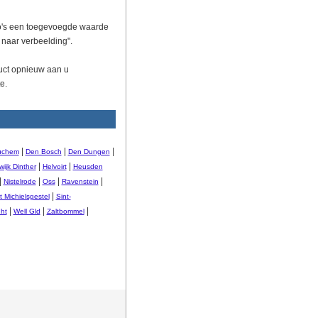
oto's een toegevoegde waarde
 naar verbeelding".
duct opnieuw aan u
e.
|
|
|
uchem
Den Bosch
Den Dungen
|
|
ijk Dinther
Helvoirt
Heusden
|
|
|
|
Nistelrode
Oss
Ravenstein
|
t Michielsgestel
Sint-
|
|
|
ht
Well Gld
Zaltbommel