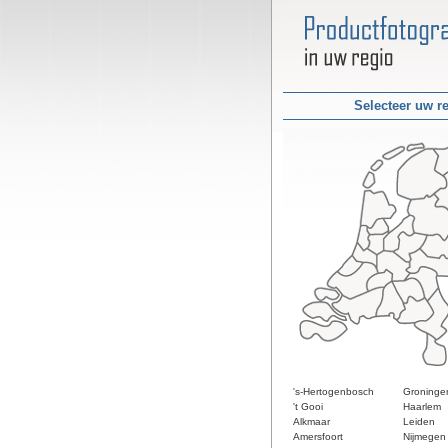
Selecteer uw r
's-Hertogenbosch
Groninge
't Gooi
Haarlem
Alkmaar
Leiden
Amersfoort
Nijmegen