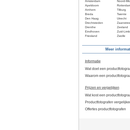
Amsterdam
Noord-Mi
Apeldoorn
Rotterda
Arnhem
Tilburg
Breda
Twente
Den Haag
Utrecht
Drechtsteden
Zaanstre
Drenthe
Zeeland
Eindhoven
Zuid-Limb
Friesland
Zwolle
Meer informat
Informatie
Wat doet een productfotogra
Waarom een productfotogra
Prijzen en vergelijken
Wat kost een productfotogra
Productfotografen vergelijke
Offertes productfotografen