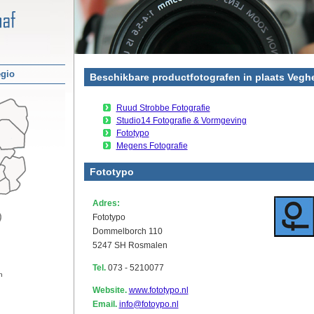
egio
Beschikbare productfotografen in plaats Vegh
Ruud Strobbe Fotografie
Studio14 Fotografie & Vormgeving
Fototypo
Megens Fotografie
Fototypo
Adres:
Fototypo
Dommelborch 110
5247 SH Rosmalen
Tel.
073 - 5210077
n
Website.
www.fototypo.nl
Email.
info@fotoypo.nl